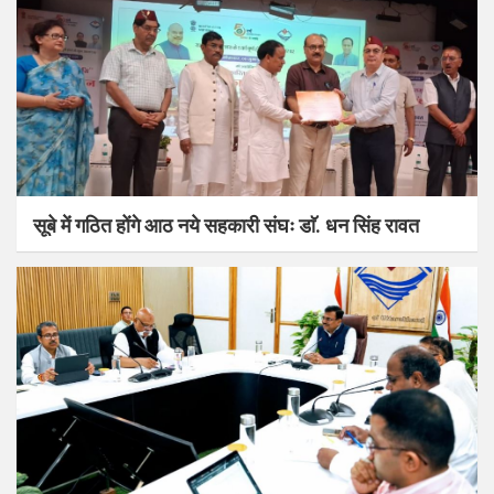
सूबे में गठित होंगे आठ नये सहकारी संघः डाॅ. धन सिंह रावत