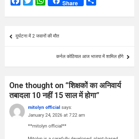
F
T
W
S
Share
a
wi
h
h
ce
tt
at
ar
b
er
s
e
Post
दुर्घटना में 2 जवानों की मौत
o
A
navigation
o
p
कर्नल कोठियाल आज भाजपा में शामिल होंगे
k
p
One thought on “
शिक्षकों का अनिवार्य
तबादला 10 नहीं 15 साल में होगा
”
mitolyn official
says:
January 24, 2026 at 7:22 am
**mitolyn official**
Mitolyn is a carefully developed, plant-based