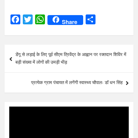
F
T
W
S
Share
a
wi
h
h
ce
tt
at
ar
b
er
s
e
Post
डेंगू से लड़ाई के लिए पूर्व सीएम त्रिवेंद्र के आह्वान पर रक्तदान शिविर में
o
A
navigation
बड़ी संख्या में लोगों की उमड़ी भीड़
o
p
k
p
प्रत्येक ग्राम पंचायत में लगेंगी स्वास्थ्य चौपालः डॉ धन सिंह
Video
Player