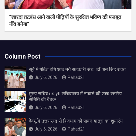
“शारदा तटबंध आने वाली पीढ़ियों के सुरक्षित भविष्य की मजबूत
नींव बनेगा”
Column Post
सूबे में गठित होंगे आठ नये सहकारी संघः डाॅ. धन सिंह रावत
July 6, 2026
Pahad21
मुख्य सचिव us yh सचिवालय में नाबार्ड की उच्च स्तरीय
समिति की बैठक
July 6, 2026
Pahad21
देवभूमि उत्तराखंड से शिवधाम की पावन यात्रा का शुभारंभ
July 6, 2026
Pahad21