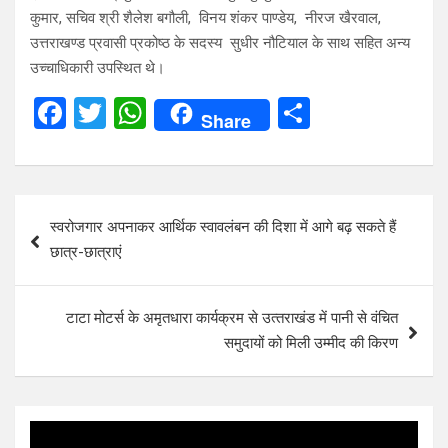
कुमार, सचिव श्री शैलेश बगौली, विनय शंकर पाण्डेय, नीरज खैरवाल,
उत्तराखण्ड प्रवासी प्रकोष्ठ के सदस्य सुधीर नौटियाल के साथ सहित अन्य
उच्चाधिकारी उपस्थित थे।
F
T
W
S
Share
a
wi
h
h
ce
tt
at
ar
b
er
s
e
Post
स्वरोजगार अपनाकर आर्थिक स्वावलंबन की दिशा में आगे बढ़ सकते हैं
o
A
navigation
छात्र-छात्राएं
o
p
k
p
टाटा मोटर्स के अमृतधारा कार्यक्रम से उत्‍तराखंड में पानी से वंचित
समुदायों को मिली उम्‍मीद की किरण
Video